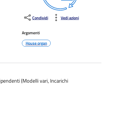
Condividi
Vedi azioni
Argomenti
House organ
dipendenti (Modelli vari, Incarichi