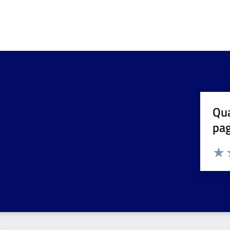
Qua
pa
Valuta 
Valut
V