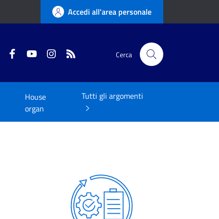
Accedi all'area personale
Twitter
Facebook
YouTube
Instagram
RSS
Cerca
Tutti gli argomenti
House
organ