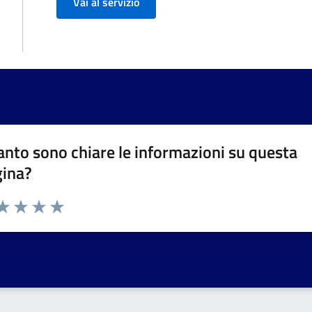
Vai al servizio
nto sono chiare le informazioni su questa
gina?
da 1 a 5 stelle la pagina
a 1 stelle su 5
aluta 2 stelle su 5
Valuta 3 stelle su 5
Valuta 4 stelle su 5
Valuta 5 stelle su 5