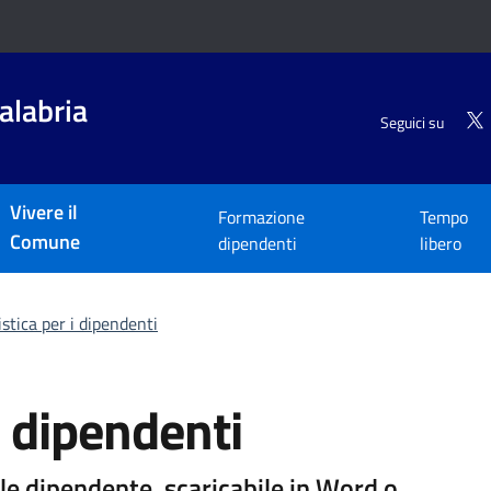
alabria
Seguici su
Vivere il
Formazione
Tempo
Comune
dipendenti
libero
stica per i dipendenti
i dipendenti
le dipendente, scaricabile in Word o