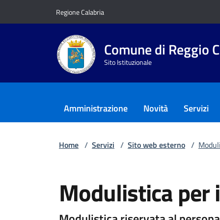
Vai ai contenuti
Vai al footer
Regione Calabria
Comune di Reggio C
Sito Istituzionale
Amministrazione
Novità
Servizi
Home
/
Servizi
/
Sito web esterno
/
Moduli
Modulistica per 
Modulistica riservata al persona