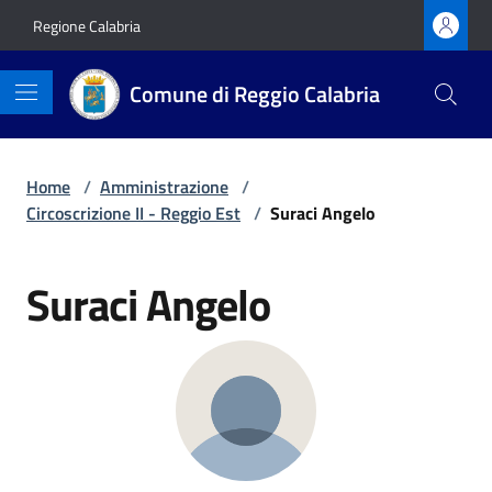
Vai ai contenuti
Vai al footer
Regione Calabria
Comune di Reggio Calabria
Home
/
Amministrazione
/
Circoscrizione II - Reggio Est
/
Suraci Angelo
Suraci Angelo