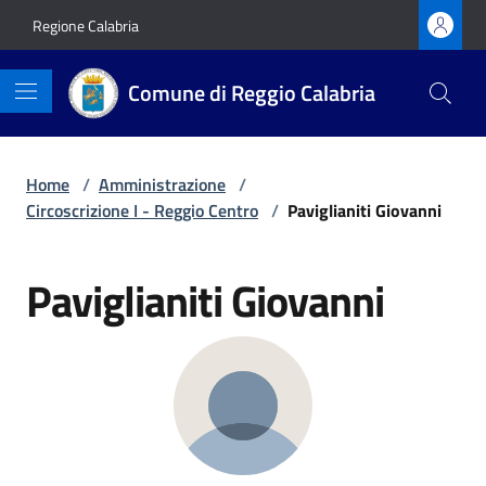
Vai ai contenuti
Vai al footer
Regione Calabria
Comune di Reggio Calabria
Home
/
Amministrazione
/
Circoscrizione I - Reggio Centro
/
Paviglianiti Giovanni
Paviglianiti Giovanni