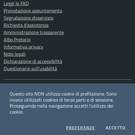
Leggi le FAQ
Prenotazione appuntamento
Segnalazione disservizio
Richiesta d'assistenza
Amministrazione trasparente
Albo Pretorio
Informativa privacy
Note legali
Dichiarazione di accessibilità
Questionario sull'usabilità
SEGUICI SU
Questo sito NON utilizza cookie di profilazione. Sono
Twitter
Facebook
YouTube
RSS
invece utilizzati cookies di terze parti e di sessione.
Proseguendo nella navigazione accetti l’utilizzo dei
cookie.
Privacy
Cookie policy
Redazione
Credits
COOKIES
I CO
PREFERENZE
ACCETTO
Mappa del sito