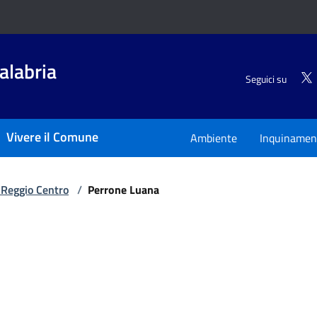
alabria
Seguici su
Vivere il Comune
Ambiente
Inquinamen
- Reggio Centro
/
Perrone Luana