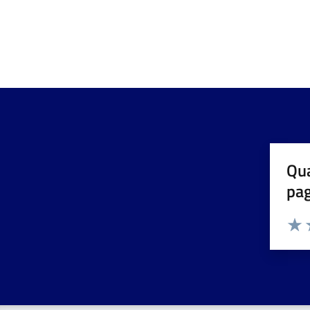
Qua
pa
Valuta 
Valut
V