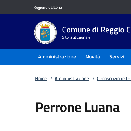
Vai ai contenuti
Vai al footer
Regione Calabria
Comune di Reggio C
Sito Istituzionale
Amministrazione
Novità
Servizi
Home
/
Amministrazione
/
Circoscrizione I 
Perrone Luana