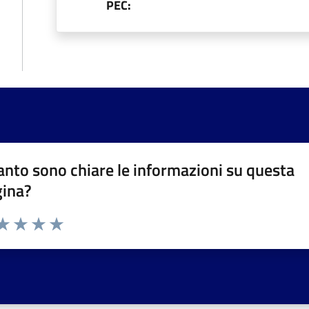
PEC:
nto sono chiare le informazioni su questa
gina?
da 1 a 5 stelle la pagina
a 1 stelle su 5
aluta 2 stelle su 5
Valuta 3 stelle su 5
Valuta 4 stelle su 5
Valuta 5 stelle su 5