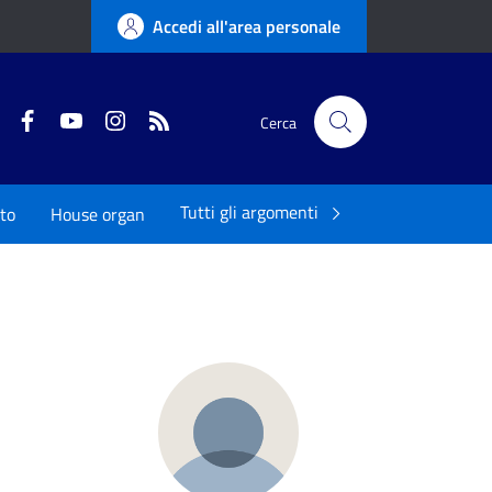
Accedi all'area personale
Twitter
Facebook
YouTube
Instagram
RSS
Cerca
Tutti gli argomenti
to
House organ