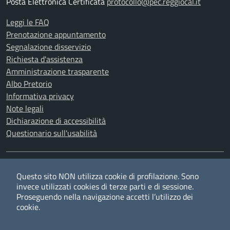
Posta Elettronica Certificata
protocollo@pec.reggiocal.it
Leggi le FAQ
Prenotazione appuntamento
Segnalazione disservizio
Richiesta d'assistenza
Amministrazione trasparente
Albo Pretorio
Informativa privacy
Note legali
Dichiarazione di accessibilità
Questionario sull'usabilità
SEGUICI SU
Questo sito NON utilizza cookie di profilazione. Sono
Twitter
Facebook
YouTube
RSS
invece utilizzati cookies di terze parti e di sessione.
Proseguendo nella navigazione accetti l’utilizzo dei
cookie.
Privacy
Cookie policy
Redazione
Credits