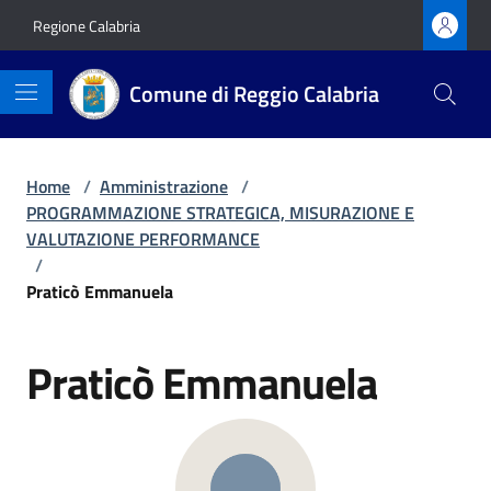
Vai ai contenuti
Vai al footer
Regione Calabria
Comune di Reggio Calabria
Home
/
Amministrazione
/
PROGRAMMAZIONE STRATEGICA, MISURAZIONE E
VALUTAZIONE PERFORMANCE
/
Praticò Emmanuela
Praticò Emmanuela