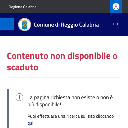
Vai ai contenuti
Vai al footer
Regione Calabria
Comune di Reggio Calabria
Contenuto non disponibile o
scaduto
La pagina richiesta non esiste o non è
più disponibile!
Puoi effettuare una ricerca sul sito cliccando
qui
.