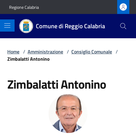
Vai ai contenuti
Vai al footer
Regione Calabria
Comune di Reggio Calabria
Home
/
Amministrazione
/
Consiglio Comunale
/
Zimbalatti Antonino
Zimbalatti Antonino