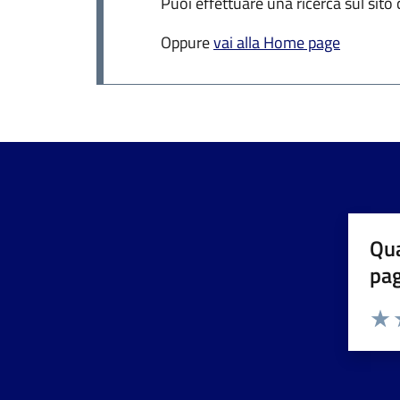
Puoi effettuare una ricerca sul sito
Oppure
vai alla Home page
Qua
pa
Valuta 
Valut
V