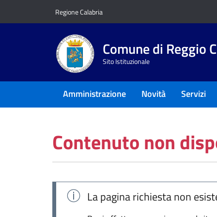
Vai ai contenuti
Vai al footer
Regione Calabria
Comune di Reggio C
Sito Istituzionale
Amministrazione
Novità
Servizi
Contenuto non disp
La pagina richiesta non esist