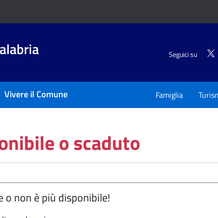
alabria
Seguici su
Vivere il Comune
Famiglia
Turis
onibile o scaduto
e o non è più disponibile!