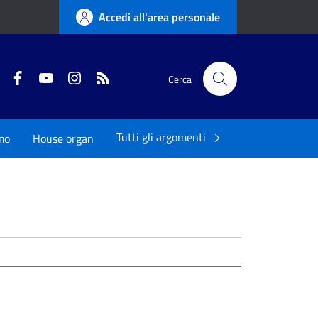
Accedi all'area personale
Twitter
Facebook
YouTube
Instagram
RSS
Cerca
Tutti gli argomenti
mo
House organ