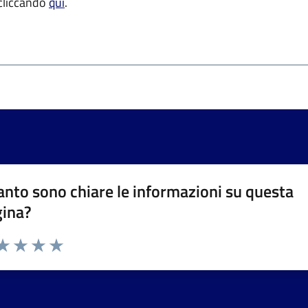
 cliccando
qui
.
nto sono chiare le informazioni su questa
gina?
da 1 a 5 stelle la pagina
a 1 stelle su 5
aluta 2 stelle su 5
Valuta 3 stelle su 5
Valuta 4 stelle su 5
Valuta 5 stelle su 5