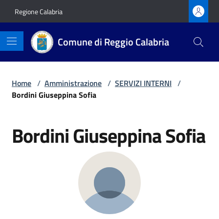
Vai ai contenuti
Vai al footer
Regione Calabria
Comune di Reggio Calabria
Home
/
Amministrazione
/
SERVIZI INTERNI
/
Bordini Giuseppina Sofia
Bordini Giuseppina Sofia