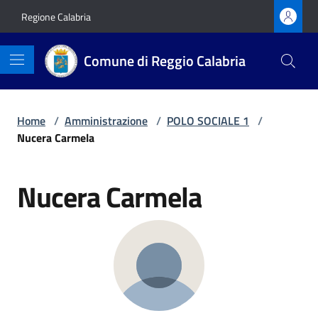
Vai ai contenuti
Vai al footer
Regione Calabria
Comune di Reggio Calabria
Home
/
Amministrazione
/
POLO SOCIALE 1
/
Nucera Carmela
Nucera Carmela