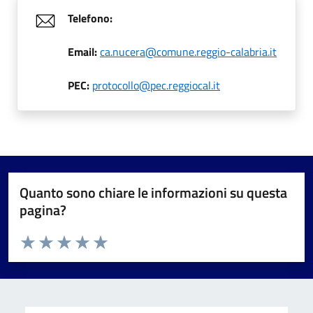
Telefono:
Email:
ca.nucera@comune.reggio-calabria.it
PEC:
protocollo@pec.reggiocal.it
Quanto sono chiare le informazioni su questa
pagina?
Valuta da 1 a 5 stelle la pagina
Valuta 1 stelle su 5
Valuta 2 stelle su 5
Valuta 3 stelle su 5
Valuta 4 stelle su 5
Valuta 5 stelle su 5