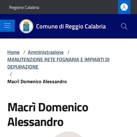
Vai ai contenuti
Vai al footer
Regione Calabria
Comune di Reggio Calabria
Home
/
Amministrazione
/
MANUTENZIONE RETE FOGNARIA E IMPIANTI DI
DEPURAZIONE
/
Macrì Domenico Alessandro
Macrì Domenico
Alessandro