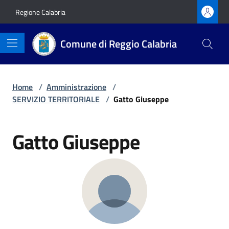
Vai ai contenuti
Vai al footer
Regione Calabria
Comune di Reggio Calabria
Home
/
Amministrazione
/
SERVIZIO TERRITORIALE
/
Gatto Giuseppe
Gatto Giuseppe