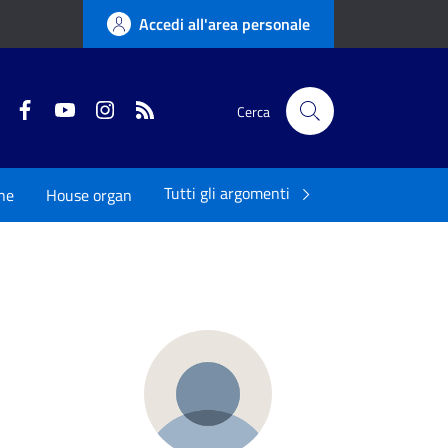
Accedi all'area personale
Twitter
Facebook
YouTube
Instagram
RSS
Cerca
Tutti gli argomenti
ne
House organ