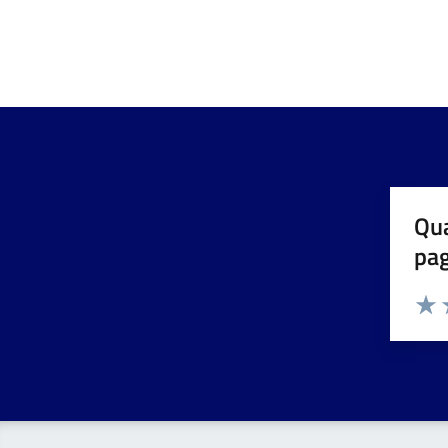
Qua
pa
Valuta 
Valut
V