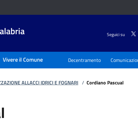
alabria
Seguici su
Vivere il Comune
Decentramento
Comunicazio
ZZAZIONE ALLACCI IDRICI E FOGNARI
/
Cordiano Pascual
l