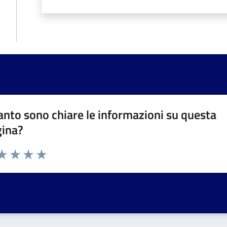
nto sono chiare le informazioni su questa
gina?
da 1 a 5 stelle la pagina
a 1 stelle su 5
aluta 2 stelle su 5
Valuta 3 stelle su 5
Valuta 4 stelle su 5
Valuta 5 stelle su 5