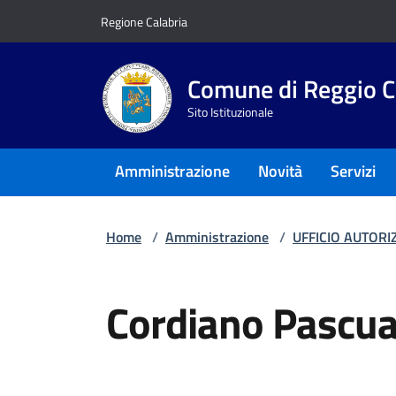
Vai ai contenuti
Vai al footer
Regione Calabria
Comune di Reggio C
Sito Istituzionale
Amministrazione
Novità
Servizi
Home
/
Amministrazione
/
UFFICIO AUTORI
Cordiano Pascua