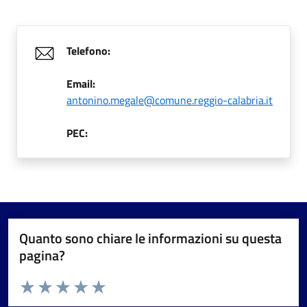
Telefono:
Email:
antonino.megale@comune.reggio-calabria.it
PEC:
Quanto sono chiare le informazioni su questa
pagina?
Valuta da 1 a 5 stelle la pagina
Valuta 1 stelle su 5
Valuta 2 stelle su 5
Valuta 3 stelle su 5
Valuta 4 stelle su 5
Valuta 5 stelle su 5