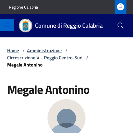
Vai ai contenuti
Vai al footer
Regione Calabria
Comune di Reggio Calabria
Home
/
Amministrazione
/
Circoscrizione V - Reggio Centro-Sud
/
Megale Antonino
Megale Antonino