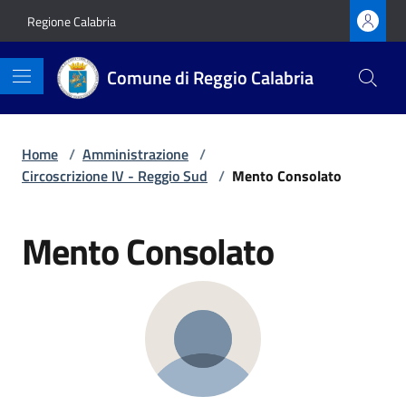
Vai ai contenuti
Vai al footer
Regione Calabria
Comune di Reggio Calabria
Home
/
Amministrazione
/
Circoscrizione IV - Reggio Sud
/
Mento Consolato
Mento Consolato