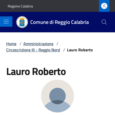
Vai ai contenuti
Vai al footer
Regione Calabria
Comune di Reggio Calabria
Home
/
Amministrazione
/
Circoscrizione III - Reggio Nord
/
Lauro Roberto
Lauro Roberto