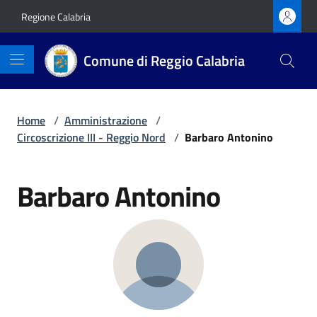
Vai ai contenuti
Vai al footer
Regione Calabria
Comune di Reggio Calabria
Home
/
Amministrazione
/
Circoscrizione III - Reggio Nord
/
Barbaro Antonino
Barbaro Antonino