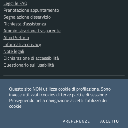
Leggi le FAQ
Prenotazione appuntamento
Segnalazione disservizio
Richiesta d'assistenza
Amministrazione trasparente
Albo Pretorio
Informativa privacy
Note legali
Dichiarazione di accessibilità
Questionario sull'usabilità
SEGUICI SU
Questo sito NON utilizza cookie di profilazione. Sono
Twitter
Facebook
YouTube
RSS
invece utilizzati cookies di terze parti e di sessione.
Proseguendo nella navigazione accetti l’utilizzo dei
cookie.
Privacy
Cookie policy
Redazione
Credits
COOKIES
I CO
PREFERENZE
ACCETTO
Mappa del sito