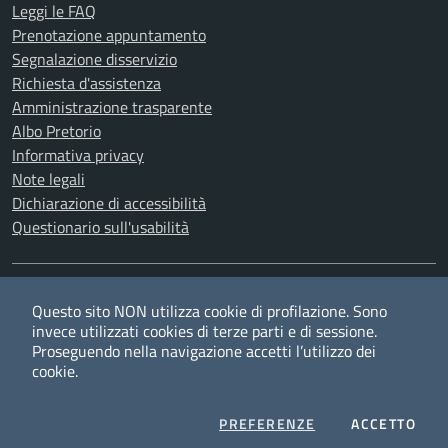
Leggi le FAQ
Prenotazione appuntamento
Segnalazione disservizio
Richiesta d'assistenza
Amministrazione trasparente
Albo Pretorio
Informativa privacy
Note legali
Dichiarazione di accessibilità
Questionario sull'usabilità
SEGUICI SU
Questo sito NON utilizza cookie di profilazione. Sono
Twitter
Facebook
YouTube
RSS
invece utilizzati cookies di terze parti e di sessione.
Proseguendo nella navigazione accetti l’utilizzo dei
cookie.
Privacy
Cookie policy
Redazione
Credits
COOKIES
I CO
PREFERENZE
ACCETTO
Mappa del sito