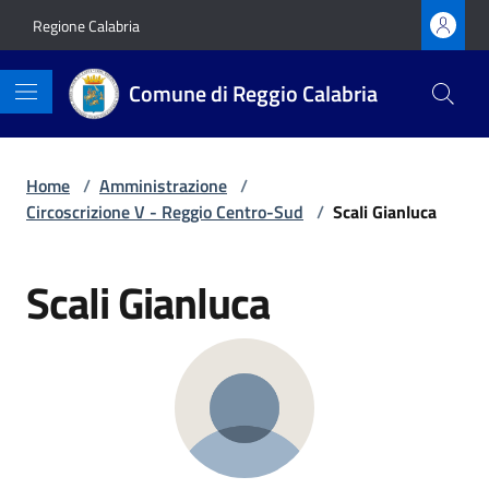
Vai ai contenuti
Vai al footer
Regione Calabria
Comune di Reggio Calabria
Home
/
Amministrazione
/
Circoscrizione V - Reggio Centro-Sud
/
Scali Gianluca
Scali Gianluca