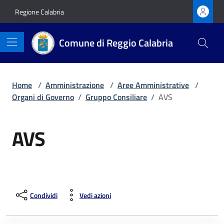
Vai ai contenuti
Vai al footer
Regione Calabria
Comune di Reggio Calabria
Home
/
Amministrazione
/
Aree Amministrative
/
Organi di Governo
/
Gruppo Consiliare
/
AVS
AVS
Condividi
Vedi azioni