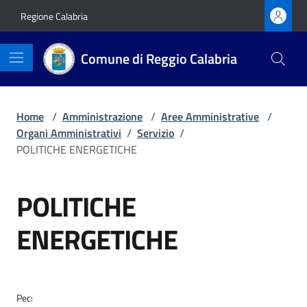
Vai ai contenuti
Vai al footer
Regione Calabria
Comune di Reggio Calabria
Home
/
Amministrazione
/
Aree Amministrative
/
Organi Amministrativi
/
Servizio
/
POLITICHE ENERGETICHE
POLITICHE
ENERGETICHE
Pec: