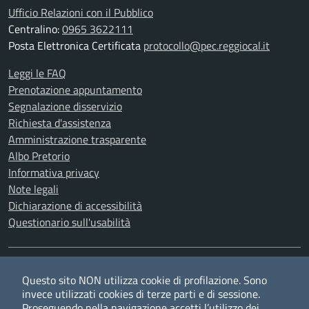
Ufficio Relazioni con il Pubblico
Centralino:
0965 3622111
Posta Elettronica Certificata
protocollo@pec.reggiocal.it
Leggi le FAQ
Prenotazione appuntamento
Segnalazione disservizio
Richiesta d'assistenza
Amministrazione trasparente
Albo Pretorio
Informativa privacy
Note legali
Dichiarazione di accessibilità
Questionario sull'usabilità
SEGUICI SU
Questo sito NON utilizza cookie di profilazione. Sono
Twitter
Facebook
YouTube
RSS
invece utilizzati cookies di terze parti e di sessione.
Proseguendo nella navigazione accetti l’utilizzo dei