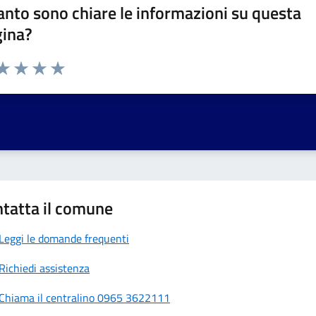
nto sono chiare le informazioni su questa
gina?
da 1 a 5 stelle la pagina
a 1 stelle su 5
aluta 2 stelle su 5
Valuta 3 stelle su 5
Valuta 4 stelle su 5
Valuta 5 stelle su 5
tatta il comune
Leggi le domande frequenti
Richiedi assistenza
Chiama il centralino 0965 3622111