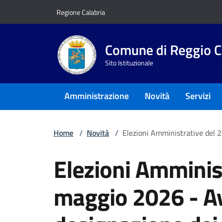
Vai ai contenuti
Vai al footer
Regione Calabria
Comune di Reggio C
Sito Istituzionale
Amministrazione
Novità
Servizi
Home
/
Novità
/
Elezioni Amministrative del 2
Elezioni Amminist
maggio 2026 - Avv