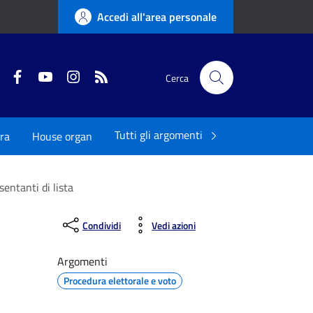
Accedi all'area personale
Twitter
Facebook
YouTube
Instagram
RSS
Cerca
Tutti gli argomenti
ra
House organ
entanti di lista
Condividi
Vedi azioni
Argomenti
Procedura elettorale e voto