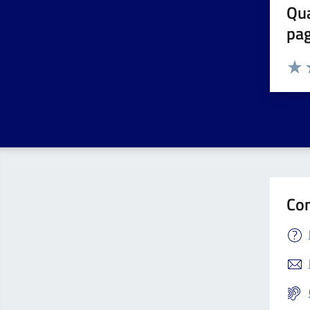
Qua
pa
Valuta 
Valut
V
Con