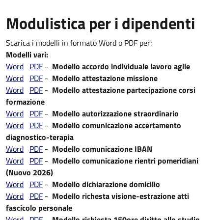
Modulistica per i dipendenti
Scarica i modelli in formato Word o PDF per:
Modelli vari:
Word
PDF
-
Modello accordo individuale lavoro agile
Word
PDF
-
Modello attestazione missione
Word
PDF
-
Modello attestazione partecipazione corsi
formazione
Word
PDF
-
Modello autorizzazione straordinario
Word
PDF
-
Modello comunicazione accertamento
diagnostico-terapia
Word
PDF
-
Modello comunicazione IBAN
Word
PDF
-
Modello comunicazione rientri pomeridiani
(Nuovo 2026)
Word
PDF
-
Modello dichiarazione domicilio
Word
PDF
-
Modello richesta visione-estrazione atti
fascicolo personale
Word
PDF -
Modello richiesta 150ore diritto allo studio