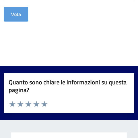
Quanto sono chiare le informazioni su questa
pagina?
Valuta da 1 a 5 stelle la pagina
Valuta 1 stelle su 5
Valuta 2 stelle su 5
Valuta 3 stelle su 5
Valuta 4 stelle su 5
Valuta 5 stelle su 5