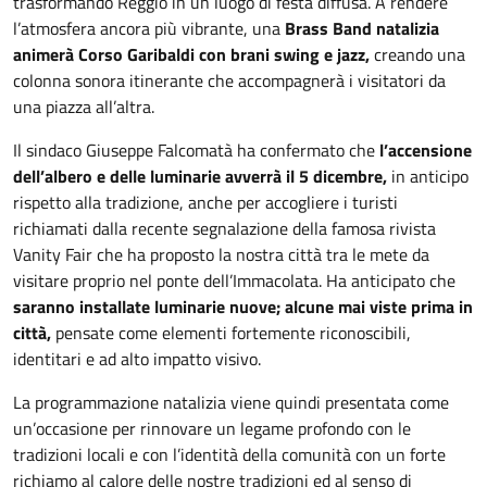
trasformando Reggio in un luogo di festa diffusa. A rendere
l’atmosfera ancora più vibrante, una
Brass Band natalizia
animerà Corso Garibaldi con brani swing e jazz,
creando una
colonna sonora itinerante che accompagnerà i visitatori da
una piazza all’altra.
Il sindaco Giuseppe Falcomatà ha confermato che
l’accensione
dell’albero e delle luminarie avverrà il 5 dicembre,
in anticipo
rispetto alla tradizione, anche per accogliere i turisti
richiamati dalla recente segnalazione della famosa rivista
Vanity Fair che ha proposto la nostra città tra le mete da
visitare proprio nel ponte dell’Immacolata. Ha anticipato che
saranno installate luminarie nuove; alcune mai viste prima in
città,
pensate come elementi fortemente riconoscibili,
identitari e ad alto impatto visivo.
La programmazione natalizia viene quindi presentata come
un’occasione per rinnovare un legame profondo con le
tradizioni locali e con l’identità della comunità con un forte
richiamo al calore delle nostre tradizioni ed al senso di