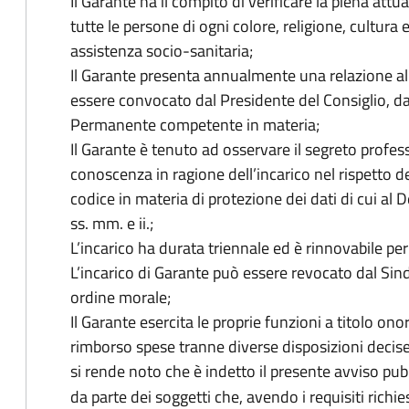
Il Garante ha il compito di verificare la piena attua
tutte le persone di ogni colore, religione, cultura 
assistenza socio-sanitaria;
Il Garante presenta annualmente una relazione a
essere convocato dal Presidente del Consiglio, d
Permanente competente in materia;
Il Garante è tenuto ad osservare il segreto profess
conoscenza in ragione dell’incarico nel rispetto del 
codice in materia di protezione dei dati di cui al
ss. mm. e ii.;
L’incarico ha durata triennale ed è rinnovabile per
L’incarico di Garante può essere revocato dal Sin
ordine morale;
Il Garante esercita le proprie funzioni a titolo ono
rimborso spese tranne diverse disposizioni decis
si rende noto che è indetto il presente avviso pu
da parte dei soggetti che, avendo i requisiti richie