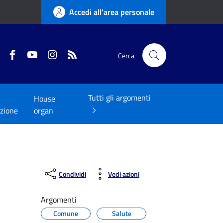
Accedi all'area personale
Twitter
Facebook
YouTube
Instagram
RSS
Cerca
Tutti gli argomenti
House
zione
organ
Condividi
Vedi azioni
Argomenti
Comune
Salute