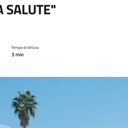
A SALUTE"
a
Tempo di lettura:
3 min