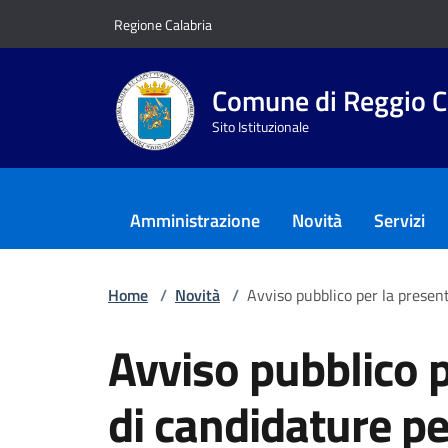
Vai ai contenuti
Vai al footer
Regione Calabria
Comune di Reggio C
Sito Istituzionale
Amministrazione
Novità
Servizi
Home
/
Novità
/
Avviso pubblico per la pres
Avviso pubblico 
di candidature pe