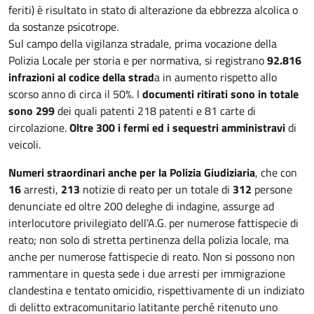
feriti) è risultato in stato di alterazione da ebbrezza alcolica o
da sostanze psicotrope.
Sul campo della vigilanza stradale, prima vocazione della
Polizia Locale per storia e per normativa, si registrano
92.816
infrazioni al codice della strad
a in aumento rispetto allo
scorso anno di circa il 50%. I
documenti ritirati sono in totale
sono 299
dei quali patenti 218 patenti e 81 carte di
circolazione.
Oltre 300 i fermi ed i sequestri amministravi
di
veicoli.
Numeri straordinari anche per la Polizia Giudiziaria
, che con
16
arresti,
213
notizie di reato per un totale di
312
persone
denunciate ed oltre 200 deleghe di indagine, assurge ad
interlocutore privilegiato dell’A.G. per numerose fattispecie di
reato; non solo di stretta pertinenza della polizia locale, ma
anche per numerose fattispecie di reato. Non si possono non
rammentare in questa sede i due arresti per immigrazione
clandestina e tentato omicidio, rispettivamente di un indiziato
di delitto extracomunitario latitante perché ritenuto uno