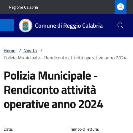
Vai ai contenuti
Vai al footer
Regione Calabria
Comune di Reggio Calabria
Home
/
Novità
/
Polizia Municipale - Rendiconto attività operative anno 2024
Polizia Municipale -
Rendiconto attività
operative anno 2024
Dettagli della notizia
Data:
Tempo di lettura: