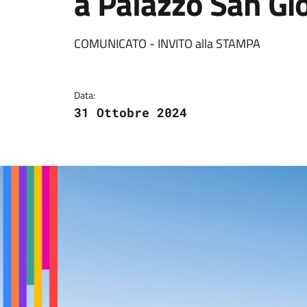
a Palazzo San Gi
Dettagli della notizi
COMUNICATO - INVITO alla STAMPA
Data:
31 Ottobre 2024