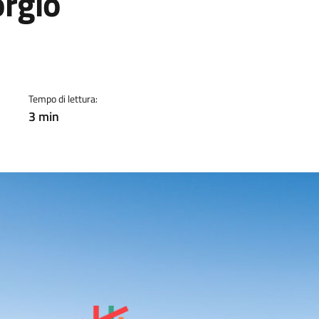
orgio
a
Tempo di lettura:
3 min