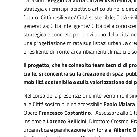
La vision “
Reggio Calabria Città Ecosistemica, d
strategia e i principi-obiettivo articolati nelle dire
futuro: Città resiliente/ Città sostenibile; Città viv
generativa; Città intelligente/ Città della conosc
strategica e concreta per lo sviluppo della città 
una progettazione mirata sugli spazi urbani, a cre
e resiliente di fronte ai cambiamenti climatici e soc
Il progetto, che ha coinvolto team tecnici di pro
civile, si concentra sulla creazione di spazi pub
mobilità sostenibile e sulla valorizzazione del 
Nel corso della presentazione interverranno il s
alla Città sostenibile ed accessibile
Paolo Malara
,
Opere
Francesco Costantino
, l’Assessore alla Ci
insieme a
Lorenzo Bellicini
, Direttore Cresme,
Fr
urbanistica e pianificazione territoriale,
Alberto D