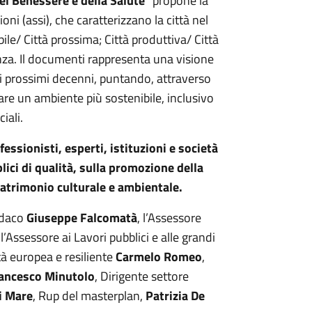
el Benessere e della Salute
” propone la
zioni (assi), che caratterizzano la città nel
ibile/ Città prossima; Città produttiva/ Città
enza. Il documenti rappresenta una visione
nei prossimi decenni, puntando, attraverso
are un ambiente più sostenibile, inclusivo
iali.
fessionisti, esperti, istituzioni e società
blici di qualità, sulla promozione della
patrimonio culturale e ambientale.
indaco
Giuseppe Falcomatà
, l’Assessore
 l’Assessore ai Lavori pubblici e alle grandi
ttà europea e resiliente
Carmelo Romeo
,
ancesco Minutolo
, Dirigente settore
i Mare
, Rup del masterplan,
Patrizia De