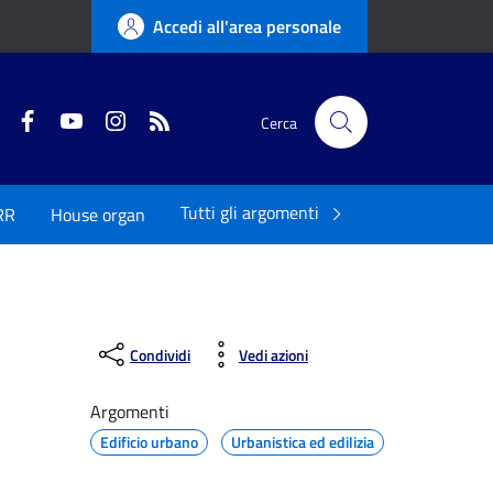
Accedi all'area personale
Twitter
Facebook
YouTube
Instagram
RSS
Cerca
Tutti gli argomenti
RR
House organ
Condividi
Vedi azioni
Argomenti
Edificio urbano
Urbanistica ed edilizia