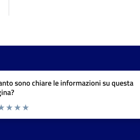
nto sono chiare le informazioni su questa
gina?
da 1 a 5 stelle la pagina
a 1 stelle su 5
aluta 2 stelle su 5
Valuta 3 stelle su 5
Valuta 4 stelle su 5
Valuta 5 stelle su 5