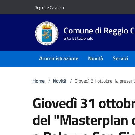
Vai ai contenuti
Vai al footer
Regione Calabria
Comune di Reggio C
Sito Istituzionale
Amministrazione
Novità
Servizi
Home
/
Novità
/
Giovedì 31 ottobre, la presen
Giovedì 31 ottobr
del "Masterplan 