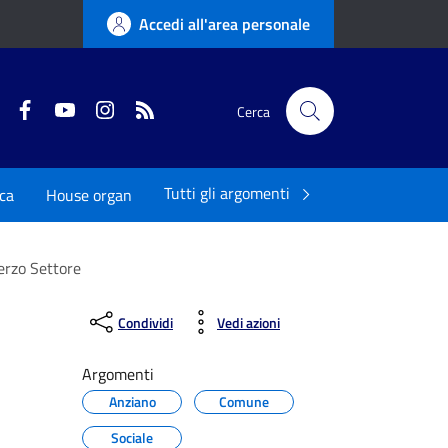
Accedi all'area personale
Twitter
Facebook
YouTube
Instagram
RSS
Cerca
Tutti gli argomenti
ica
House organ
Terzo Settore
Condividi
Vedi azioni
Argomenti
Anziano
Comune
Sociale