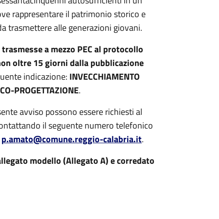
-sessantacinquenni autosufficienti in un
ve rappresentare il patrimonio storico e
 da trasmettere alle generazioni giovani.
e trasmesse a mezzo PEC al protocollo
non oltre 15 giorni dalla pubblicazione
eguente indicazione:
INVECCHIAMENTO
A CO-PROGETTAZIONE
.
sente avviso possono essere richiesti al
contattando il seguente numero telefonico
l
p.amato@comune.reggio-calabria.it
.
allegato modello (Allegato A) e corredato