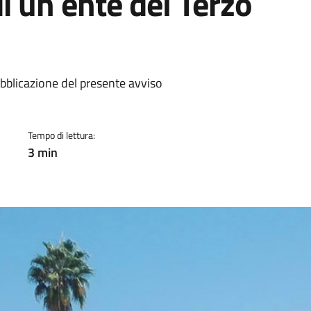
di un ente del Terzo
a
ubblicazione del presente avviso
Tempo di lettura:
3 min