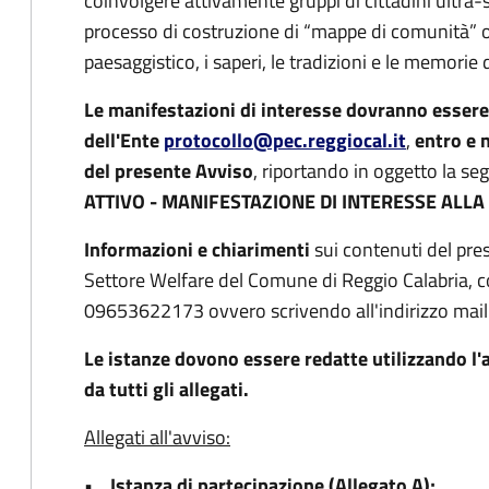
coinvolgere attivamente gruppi di cittadini ultra
processo di costruzione di “mappe di comunità” o
paesaggistico, i saperi, le tradizioni e le memorie
Le manifestazioni di interesse dovranno esser
dell'Ente
protocollo@pec.reggiocal.it
,
entro e 
del presente Avviso
, riportando in oggetto la s
ATTIVO - MANIFESTAZIONE DI INTERESSE ALL
Informazioni e chiarimenti
sui contenuti del pre
Settore Welfare del Comune di Reggio Calabria, 
09653622173 ovvero scrivendo all'indirizzo mai
Le istanze dovono essere redatte utilizzando l'
da tutti gli allegati.
Allegati all'avviso:
• Istanza di partecipazione (Allegato A);