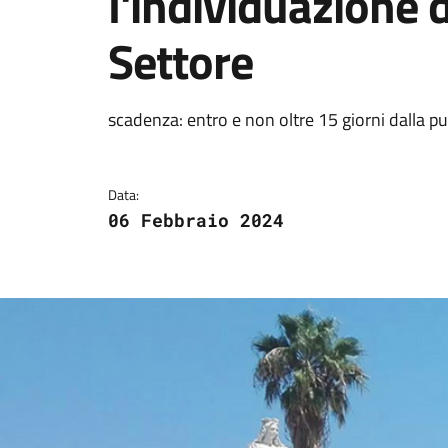
l'individuazione 
Settore
Dettagli della notizi
scadenza: entro e non oltre 15 giorni dalla p
Data:
06 Febbraio 2024