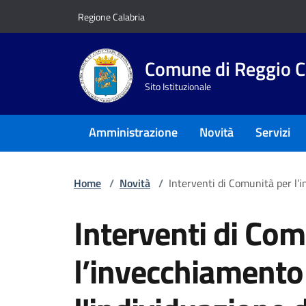
Vai ai contenuti
Vai al footer
Regione Calabria
Comune di Reggio C
Sito Istituzionale
Amministrazione
Novità
Servizi
Home
/
Novità
/
Interventi di Comunità per l’i
Interventi di Com
l’invecchiamento 