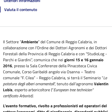
Ulteriori informazioni
Valuta il contenuto
Il Settore “
Ambiente
” del Comune di Reggio Calabria, in
collaborazione con l’Ordine dei Dottori Agronomi e dei Dottori
Forestali della Provincia di Reggio Calabria e con “StudioLog -
Parchi e Giardini”, comunica che nei
giorni 15 e 16 gennaio
2016
, presso la Sala Conferenze della Pinacoteca Civica
Comunale, Corso Garibaldi angolo via Osanna – Teatro
comunale “F. Cilea” - Reggio Calabria, si terrà il Seminario “
La
potatura degli alberi ornamentali
”, tenuto dall’agronomo
Valentin
Lobis
, esperto arboricoltore (“
European tree technician”
certificato Arborist)
.
L’evento formativo, rivolto a professionisti ed operatori del
settore (agronomi, ditte di giardinaggio, dipendenti pubblici