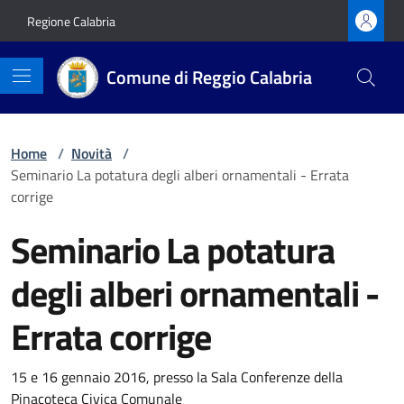
Vai ai contenuti
Vai al footer
Regione Calabria
Comune di Reggio Calabria
Home
/
Novità
/
Seminario La potatura degli alberi ornamentali - Errata
corrige
Seminario La potatura
degli alberi ornamentali -
Errata corrige
Dettagli della notizia
15 e 16 gennaio 2016, presso la Sala Conferenze della
Pinacoteca Civica Comunale