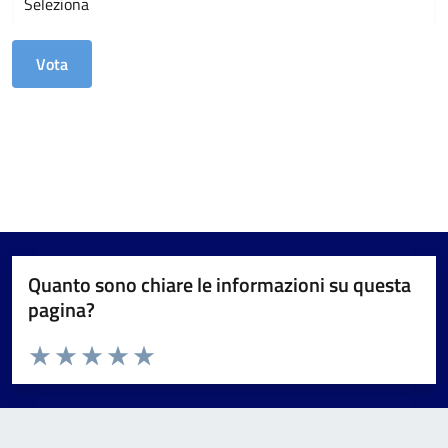
Quanto sono chiare le informazioni su questa
pagina?
Valuta da 1 a 5 stelle la pagina
Valuta 1 stelle su 5
Valuta 2 stelle su 5
Valuta 3 stelle su 5
Valuta 4 stelle su 5
Valuta 5 stelle su 5