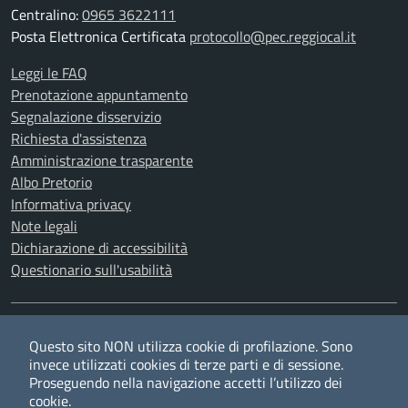
Centralino:
0965 3622111
Posta Elettronica Certificata
protocollo@pec.reggiocal.it
Leggi le FAQ
Prenotazione appuntamento
Segnalazione disservizio
Richiesta d'assistenza
Amministrazione trasparente
Albo Pretorio
Informativa privacy
Note legali
Dichiarazione di accessibilità
Questionario sull'usabilità
SEGUICI SU
Questo sito NON utilizza cookie di profilazione. Sono
Twitter
Facebook
YouTube
RSS
invece utilizzati cookies di terze parti e di sessione.
Proseguendo nella navigazione accetti l’utilizzo dei
cookie.