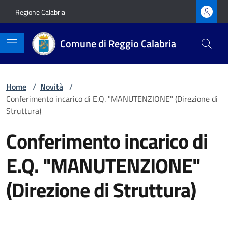
Vai ai contenuti
Vai al footer
Regione Calabria
Comune di Reggio Calabria
Home
/
Novità
/
Conferimento incarico di E.Q. "MANUTENZIONE" (Direzione di
Struttura)
Conferimento incarico di
E.Q. "MANUTENZIONE"
(Direzione di Struttura)
Dettagli della notizia