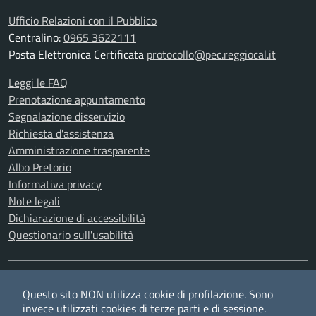
Ufficio Relazioni con il Pubblico
Centralino:
0965 3622111
Posta Elettronica Certificata
protocollo@pec.reggiocal.it
Leggi le FAQ
Prenotazione appuntamento
Segnalazione disservizio
Richiesta d'assistenza
Amministrazione trasparente
Albo Pretorio
Informativa privacy
Note legali
Dichiarazione di accessibilità
Questionario sull'usabilità
SEGUICI SU
Questo sito NON utilizza cookie di profilazione. Sono
Twitter
Facebook
YouTube
RSS
invece utilizzati cookies di terze parti e di sessione.