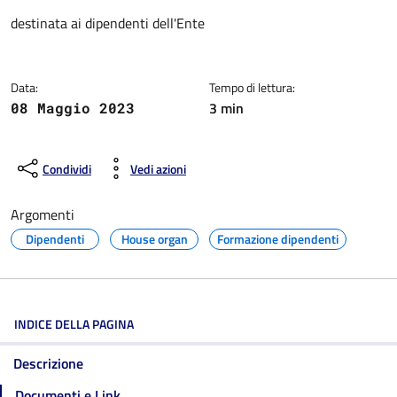
Dettagli della notizia
destinata ai dipendenti dell'Ente
Data:
Tempo di lettura:
3 min
08 Maggio 2023
Condividi
Vedi azioni
Argomenti
Dipendenti
House organ
Formazione dipendenti
INDICE DELLA PAGINA
Descrizione
Documenti e Link