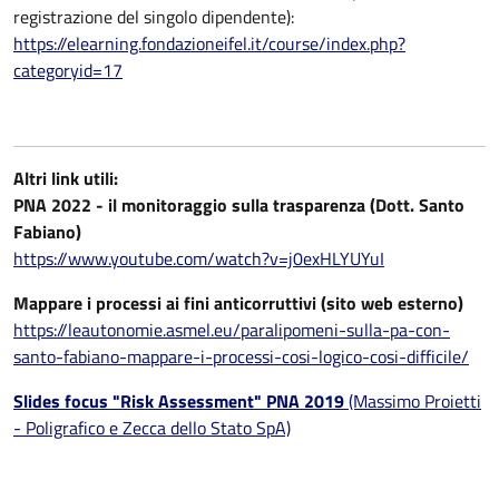
registrazione del singolo dipendente):
https://elearning.fondazioneifel.it/course/index.php?
categoryid=17
Altri link utili:
PNA 2022 - il monitoraggio sulla trasparenza (Dott. Santo
Fabiano)
https://www.youtube.com/watch?v=j0exHLYUYuI
Mappare i processi ai fini anticorruttivi (sito web esterno)
https://leautonomie.asmel.eu/paralipomeni-sulla-pa-con-
santo-fabiano-mappare-i-processi-cosi-logico-cosi-difficile/
Slides focus "Risk Assessment" PNA 2019
(Massimo Proietti
- Poligrafico e Zecca dello Stato SpA)