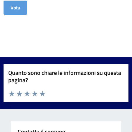
Quanto sono chiare le informazioni su questa
pagina?
Valuta da 1 a 5 stelle la pagina
Valuta 1 stelle su 5
Valuta 2 stelle su 5
Valuta 3 stelle su 5
Valuta 4 stelle su 5
Valuta 5 stelle su 5
Contatta il comune