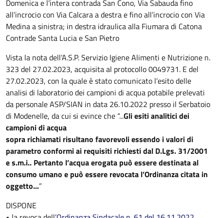
Domenica e l’intera contrada San Cono, Via Sabauda fino
all’incrocio con Via Calcara a destra e fino all’incrocio con Via
Medina a sinistra; in destra idraulica alla Fiumara di Catona
Contrade Santa Lucia e San Pietro
Vista la nota dell’A.S.P. Servizio Igiene Alimenti e Nutrizione n.
323 del 27.02.2023, acquisita al protocollo 0049731. E del
27.02.2023, con la quale è stato comunicato l’esito delle
analisi di laboratorio dei campioni di acqua potabile prelevati
da personale ASP/SIAN in data 26.10.2022 presso il Serbatoio
di Modenelle, da cui si evince che “...
Gli esiti analitici dei
campioni di acqua
sopra richiamati risultano favorevoli essendo i valori di
parametro conformi ai requisiti richiesti dal D.Lgs. 31/2001
e s.m.i.. Pertanto l’acqua erogata può essere destinata al
consumo umano e può essere revocata l’Ordinanza citata in
oggetto...
”
DISPONE
• la revoca dell’
Ordinanza Sindacale n. 61 del 16.11.2022