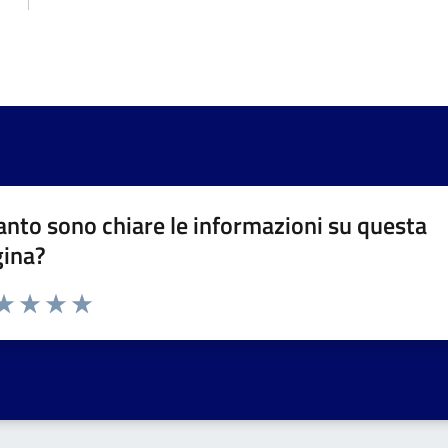
nto sono chiare le informazioni su questa
gina?
da 1 a 5 stelle la pagina
a 1 stelle su 5
aluta 2 stelle su 5
Valuta 3 stelle su 5
Valuta 4 stelle su 5
Valuta 5 stelle su 5