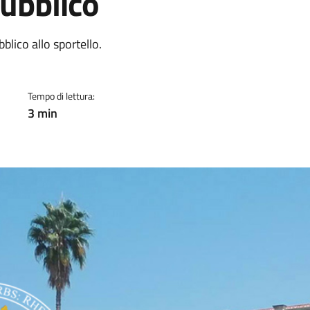
pubblico
a
lico allo sportello.
Tempo di lettura:
3 min