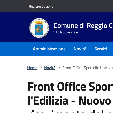
Vai ai contenuti
Vai al footer
Regione Calabria
Comune di Reggio C
Sito Istituzionale
Amministrazione
Novità
Servizi
Home
/
Novità
/
Front Office Sportello Unico p
Front Office Spor
l'Edilizia - Nuovo