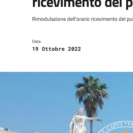
ricevimento del 
Dettagli della notizi
Rimodulazione dell'orario ricevimento del pubb
Data:
19 Ottobre 2022