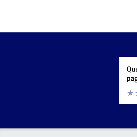
Qua
pa
Valuta 
Valut
V