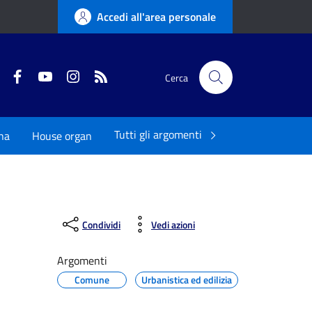
Accedi all'area personale
Twitter
Facebook
YouTube
Instagram
RSS
Cerca
Tutti gli argomenti
na
House organ
Condividi
Vedi azioni
Argomenti
Comune
Urbanistica ed edilizia