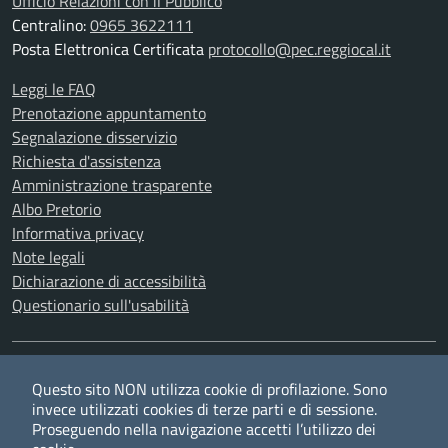
Ufficio Relazioni con il Pubblico
Centralino:
0965 3622111
Posta Elettronica Certificata
protocollo@pec.reggiocal.it
Leggi le FAQ
Prenotazione appuntamento
Segnalazione disservizio
Richiesta d'assistenza
Amministrazione trasparente
Albo Pretorio
Informativa privacy
Note legali
Dichiarazione di accessibilità
Questionario sull'usabilità
SEGUICI SU
Questo sito NON utilizza cookie di profilazione. Sono
Twitter
Facebook
YouTube
RSS
invece utilizzati cookies di terze parti e di sessione.
Proseguendo nella navigazione accetti l’utilizzo dei