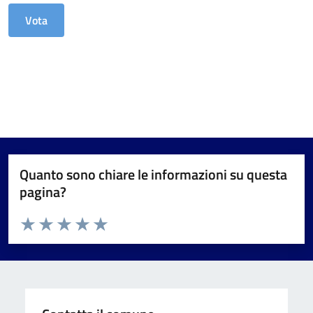
Quanto sono chiare le informazioni su questa
pagina?
Valuta da 1 a 5 stelle la pagina
Valuta 1 stelle su 5
Valuta 2 stelle su 5
Valuta 3 stelle su 5
Valuta 4 stelle su 5
Valuta 5 stelle su 5