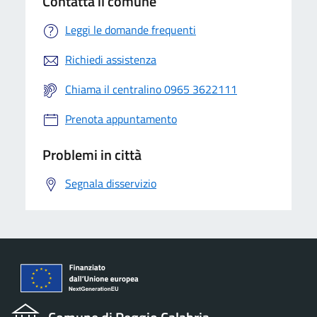
Contatta il comune
Leggi le domande frequenti
Richiedi assistenza
Chiama il centralino 0965 3622111
Prenota appuntamento
Problemi in città
Segnala disservizio