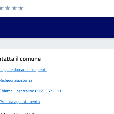
da 1 a 5 stelle la pagina
a 1 stelle su 5
aluta 2 stelle su 5
Valuta 3 stelle su 5
Valuta 4 stelle su 5
Valuta 5 stelle su 5
tatta il comune
Leggi le domande frequenti
Richiedi assistenza
Chiama il centralino 0965 3622111
Prenota appuntamento