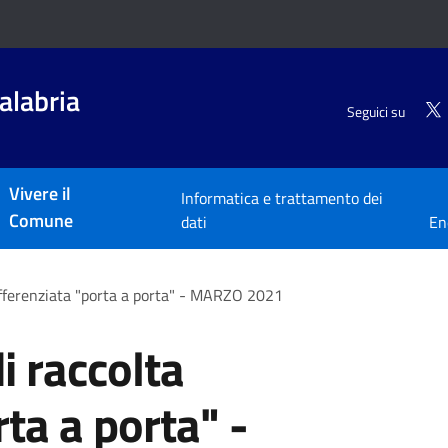
alabria
Seguici su
Vivere il
Informatica e trattamento dei
Comune
dati
En
ifferenziata "porta a porta" - MARZO 2021
i raccolta
rta a porta" -