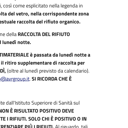
ti, così come esplicitato nella legenda in
colta del vetro, nella corrispondente zona
estuale raccolta del rifiuto organico.
one della
RACCOLTA DEL RIFIUTO
il lunedì notte.
TIMATERIALE è passata da lunedì notte a
 il ritiro supplementare di raccolta per
EDÌ,
(oltre al lunedì previsto da calendario).
io@avrgroup.it
.
SI RICORDA CHE È
e dall'Istituto Superiore di Sanità sul
NON È RISULTATO POSITIVO DEVE
I RIFIUTI. SOLO CHI È POSITIVO O IN
NZIARE PIÙ I RIFIUTI.
Al riguardo, tali