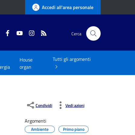
Accedi all'area personale
Twitter
Facebook
YouTube
Instagram
RSS
Cerca
Tutti gli argomenti
House
ergia
organ
Condividi
Vedi azioni
Argomenti
Ambiente
Primo piano