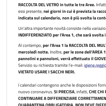
RACCOLTA DEL VETRO in tutte le tre Aree.
Infat
essi presente,
nei giorni in cui è prevista la rac
indicata sul calendario, non è più svolta la cont
Un'altra importante novità consiste nella variazi
INDIFFERENZIATO
per l'Area 1, che sarà svolta 
Al contempo,
per l'Area 1 la RACCOLTA DEL MUL
mercoledì notte.
Inoltre,
per le zone dell’AREA 1
pannolini e pannoloni, verrà effettuato il GIOV
Servizio su richiesta tramite l’e-mail:
igiene.regg
VIETATO USARE I SACCHI NERI.
I calendari contengono anche le disposizioni fornit
nuovo coronavirus.
SI PRECISA
, infatti,
CHE CHI 
CONTINUARE A DIFFERENZIARE CORRETTAMENTE 
QUARANTENA OBBLIGATORIA, NON DEVE DIFFERE