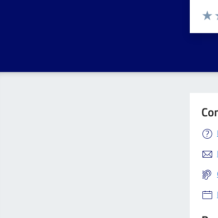
Valuta 
Valut
V
Con