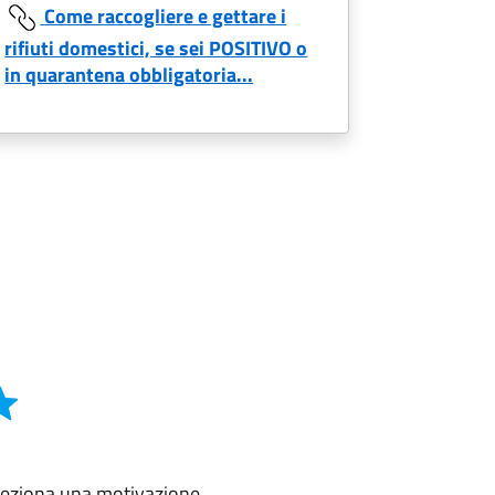
Come raccogliere e gettare i
rifiuti domestici, se sei POSITIVO o
in quarantena obbligatoria...
eleziona una motivazione