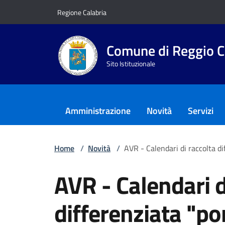
Vai ai contenuti
Vai al footer
Regione Calabria
Comune di Reggio C
Sito Istituzionale
Amministrazione
Novità
Servizi
Home
/
Novità
/
AVR - Calendari di raccolta d
AVR - Calendari d
differenziata "po