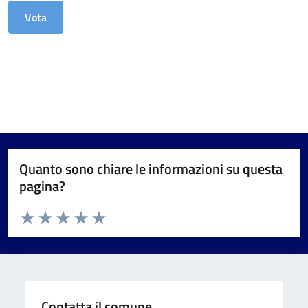
Quanto sono chiare le informazioni su questa
pagina?
Valuta da 1 a 5 stelle la pagina
Valuta 1 stelle su 5
Valuta 2 stelle su 5
Valuta 3 stelle su 5
Valuta 4 stelle su 5
Valuta 5 stelle su 5
Contatta il comune