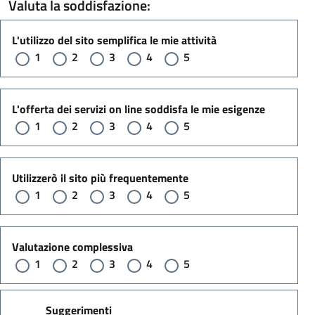
Valuta la soddisfazione:
L'utilizzo del sito semplifica le mie attività
1
2
3
4
5
L'offerta dei servizi on line soddisfa le mie esigenze
1
2
3
4
5
Utilizzerò il sito più frequentemente
1
2
3
4
5
Valutazione complessiva
1
2
3
4
5
Suggerimenti