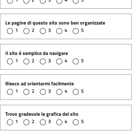
Le pagine di questo sito sono ben organizzate
1
2
3
4
5
Il sito è semplice da navigare
1
2
3
4
5
Riesco ad orientarmi facilmente
1
2
3
4
5
Trovo gradevole la grafica del sito
1
2
3
4
5