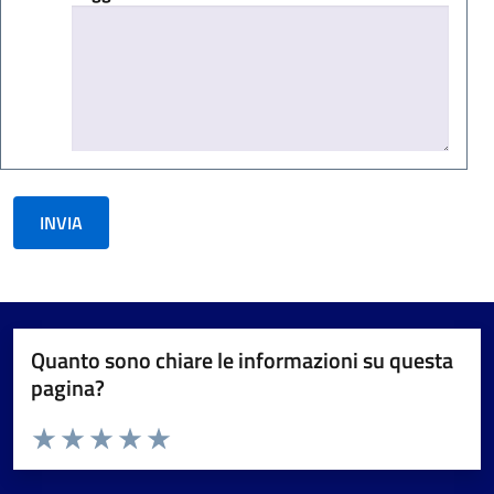
Quanto sono chiare le informazioni su questa
pagina?
Valuta da 1 a 5 stelle la pagina
Valuta 1 stelle su 5
Valuta 2 stelle su 5
Valuta 3 stelle su 5
Valuta 4 stelle su 5
Valuta 5 stelle su 5