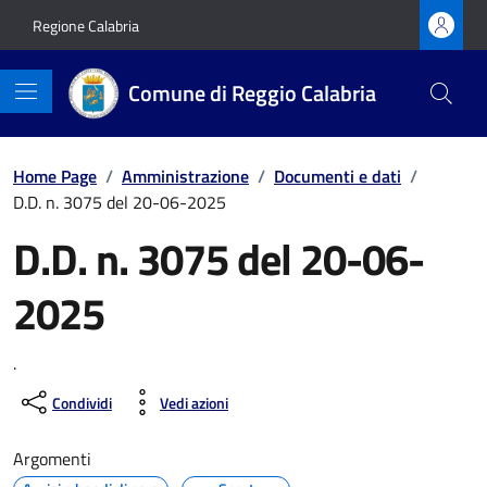
Vai ai contenuti
Vai al footer
Regione Calabria
Comune di Reggio Calabria
Home Page
/
Amministrazione
/
Documenti e dati
/
D.D. n. 3075 del 20-06-2025
D.D. n. 3075 del 20-06-
2025
.
Condividi
Vedi azioni
Argomenti