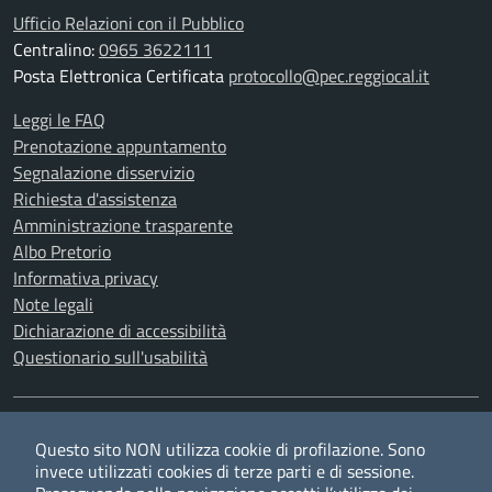
Ufficio Relazioni con il Pubblico
Centralino:
0965 3622111
Posta Elettronica Certificata
protocollo@pec.reggiocal.it
Leggi le FAQ
Prenotazione appuntamento
Segnalazione disservizio
Richiesta d'assistenza
Amministrazione trasparente
Albo Pretorio
Informativa privacy
Note legali
Dichiarazione di accessibilità
Questionario sull'usabilità
SEGUICI SU
Questo sito NON utilizza cookie di profilazione. Sono
Twitter
Facebook
YouTube
RSS
invece utilizzati cookies di terze parti e di sessione.