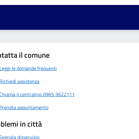
a 1 stelle su 5
aluta 2 stelle su 5
Valuta 3 stelle su 5
Valuta 4 stelle su 5
Valuta 5 stelle su 5
tatta il comune
Leggi le domande frequenti
Richiedi assistenza
Chiama il centralino 0965 3622111
Prenota appuntamento
blemi in città
Segnala disservizio