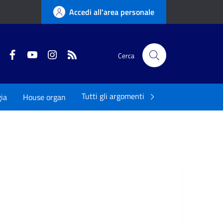
Accedi all'area personale
Twitter
Facebook
YouTube
Instagram
RSS
Cerca
Tutti gli argomenti
ia
House organ