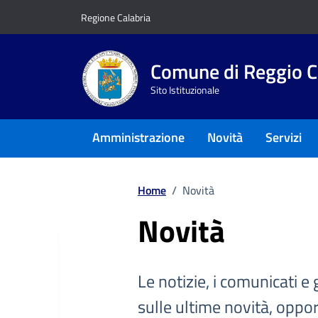
Vai ai contenuti
Vai al footer
Regione Calabria
Comune di Reggio C
Sito Istituzionale
Amministrazione
Novità
Servizi
Home
/
Novità
Novità
Le notizie, i comunicati e 
sulle ultime novità, oppor