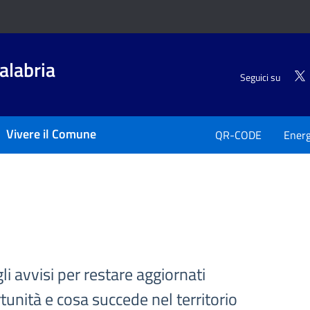
alabria
Seguici su
Vivere il Comune
QR-CODE
Energ
gli avvisi per restare aggiornati
tunità e cosa succede nel territorio