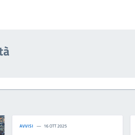
tà
AVVISI
16 OTT 2025