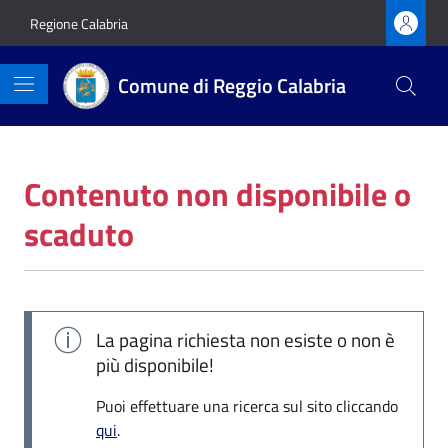
Vai ai contenuti
Vai al footer
Regione Calabria
Comune di Reggio Calabria
Contenuto non disponibile o
scaduto
La pagina richiesta non esiste o non è
più disponibile!
Puoi effettuare una ricerca sul sito cliccando
qui
.