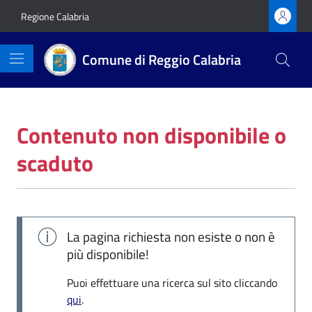
Vai ai contenuti
Vai al footer
Regione Calabria
Comune di Reggio Calabria
Contenuto non disponibile o
scaduto
La pagina richiesta non esiste o non è
più disponibile!
Puoi effettuare una ricerca sul sito cliccando
qui
.