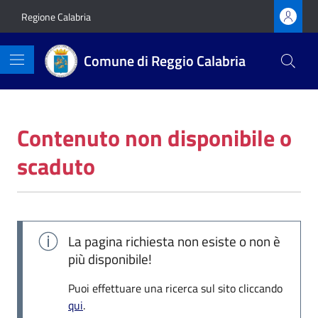
Vai ai contenuti
Vai al footer
Regione Calabria
Comune di Reggio Calabria
Contenuto non disponibile o
scaduto
La pagina richiesta non esiste o non è
più disponibile!
Puoi effettuare una ricerca sul sito cliccando
qui
.