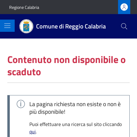
Vai ai contenuti
Vai al footer
Regione Calabria
Comune di Reggio Calabria
Contenuto non disponibile o
scaduto
La pagina richiesta non esiste o non è
più disponibile!
Puoi effettuare una ricerca sul sito cliccando
qui
.