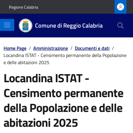
Vai ai contenuti
Vai al footer
Regione Calabria
Comune di Reggio Calabria
Home Page
/
Amministrazione
/
Documenti e dati
/
Locandina ISTAT - Censimento permanente della Popolazione
e delle abitazioni 2025
Locandina ISTAT -
Censimento permanente
della Popolazione e delle
abitazioni 2025