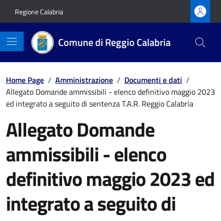
Vai ai contenuti
Vai al footer
Regione Calabria
Comune di Reggio Calabria
Home Page
/
Amministrazione
/
Documenti e dati
/
Allegato Domande ammissibili - elenco definitivo maggio 2023
ed integrato a seguito di sentenza T.A.R. Reggio Calabria
Allegato Domande
ammissibili - elenco
definitivo maggio 2023 ed
integrato a seguito di