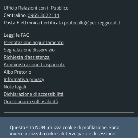
Ufficio Relazioni con il Pubblico
Centralino:
0965 3622111
Posta Elettronica Certificata
protocollo@pec.reggiocal.it
Leggi le FAQ
Prenotazione appuntamento
Segnalazione disservizio
Richiesta d'assistenza
Amministrazione trasparente
Albo Pretorio
Informativa privacy
Note legali
Dichiarazione di accessibilità
Questionario sull'usabilità
SEGUICI SU
Questo sito NON utilizza cookie di profilazione. Sono
Twitter
Facebook
YouTube
RSS
invece utilizzati cookies di terze parti e di sessione.