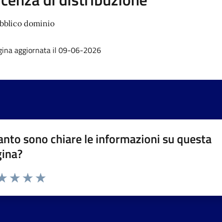
bblico dominio
gina aggiornata il 09-06-2026
nto sono chiare le informazioni su questa
gina?
da 1 a 5 stelle la pagina
a 1 stelle su 5
aluta 2 stelle su 5
Valuta 3 stelle su 5
Valuta 4 stelle su 5
Valuta 5 stelle su 5