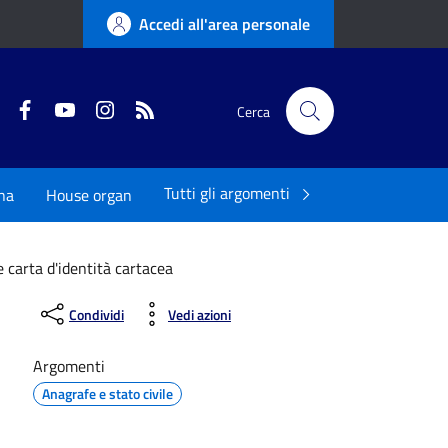
Accedi all'area personale
Twitter
Facebook
YouTube
Instagram
RSS
Cerca
Tutti gli argomenti
na
House organ
 carta d'identità cartacea
Condividi
Vedi azioni
Argomenti
Anagrafe e stato civile