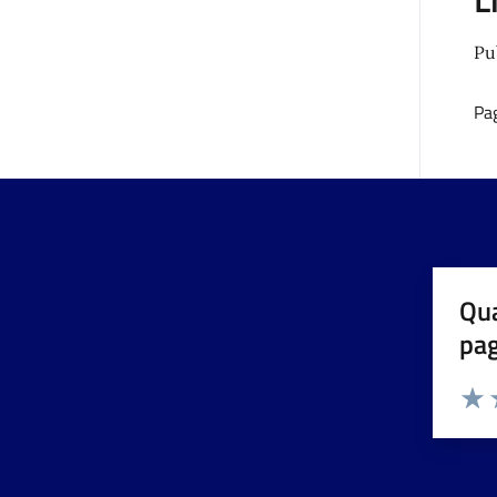
Pu
Pa
Qua
pa
Valuta 
Valut
V