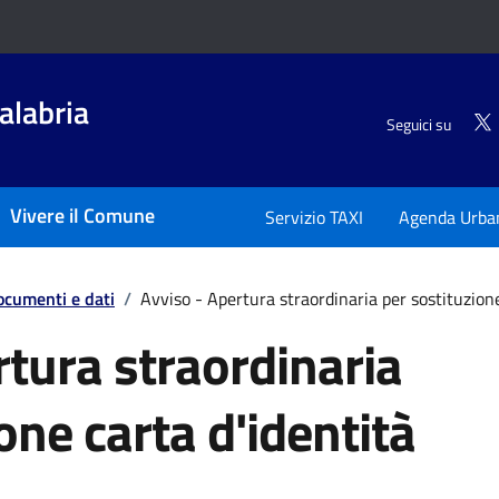
alabria
Seguici su
Vivere il Comune
Servizio TAXI
Agenda Urba
ocumenti e dati
/
Avviso - Apertura straordinaria per sostituzione
rtura straordinaria
one carta d'identità