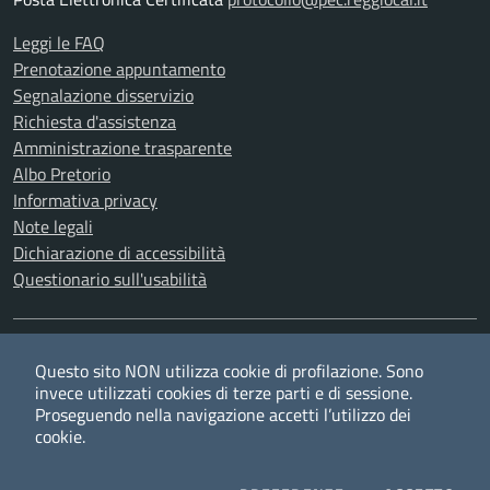
Leggi le FAQ
Prenotazione appuntamento
Segnalazione disservizio
Richiesta d'assistenza
Amministrazione trasparente
Albo Pretorio
Informativa privacy
Note legali
Dichiarazione di accessibilità
Questionario sull'usabilità
SEGUICI SU
Questo sito NON utilizza cookie di profilazione. Sono
Twitter
Facebook
YouTube
RSS
invece utilizzati cookies di terze parti e di sessione.
Proseguendo nella navigazione accetti l’utilizzo dei
cookie.
Privacy
Cookie policy
Redazione
Credits