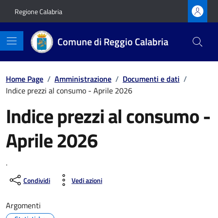
Vai ai contenuti
Vai al footer
Regione Calabria
Comune di Reggio Calabria
Home Page
/
Amministrazione
/
Documenti e dati
/
Indice prezzi al consumo - Aprile 2026
Indice prezzi al consumo -
Aprile 2026
.
Condividi
Vedi azioni
Argomenti